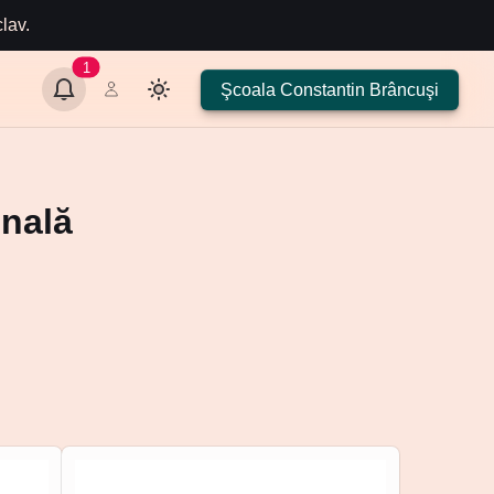
lav.
1
Notifications
Şcoala Constantin Brâncuşi
Deschis
onală