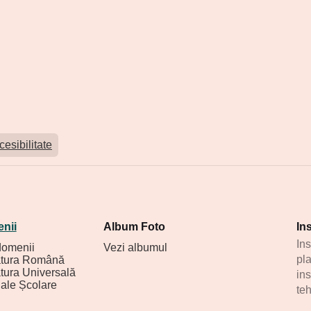
esibilitate
nii
Album Foto
In
In
domenii
Vezi albumul
pla
atura Română
atura Universală
in
ale Școlare
te