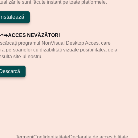
ualizările sunt făcute instant pe toate platformele.
Instalează
‍🦯‍➡️ACCES NEVĂZĂTORI
scărcați programul NonVisual Desktop Acces, care
ră persoanelor cu dizabilități vizuale posibilitatea de a
sulta site-ul nostru.
Descarcă
Termeni
Confidenţialitate
Declarația de accesibilitate