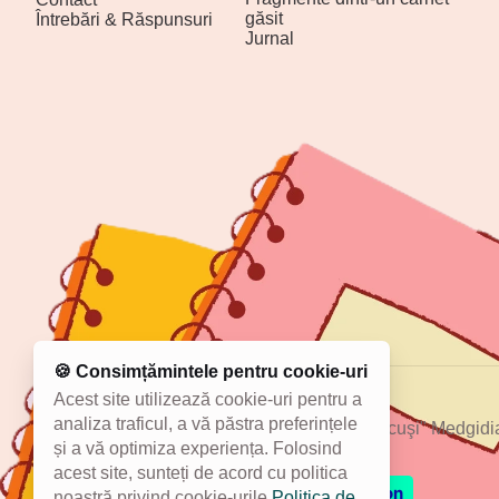
găsit
Întrebări & Răspunsuri
Jurnal
🍪 Consimțămintele pentru cookie-uri
Acest site utilizează cookie-uri pentru a
analiza traficul, a vă păstra preferințele
© 2025 Şcoala Gimnazială "Constantin Brancuşi" Medgidi
și a vă optimiza experiența. Folosind
Dezvoltat și susținut de
SURFVERSE
acest site, sunteți de acord cu politica
No Result
Website Carbon
noastră privind cookie-urile.
Politica de