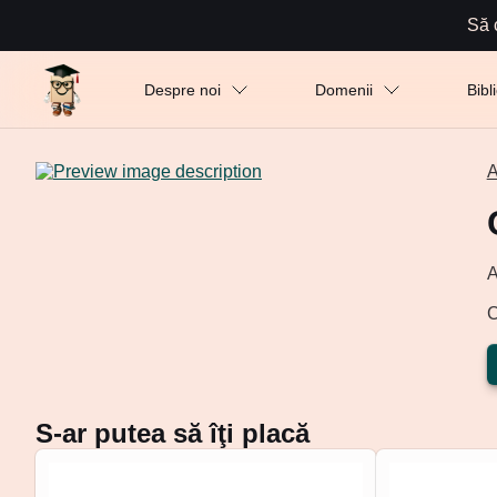
Să 
Despre noi
Domenii
Bibl
A
Consiliere şi dezvoltare personală
A
C
S-ar putea să îţi placă