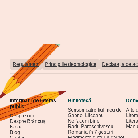
Regulament
Principiile deontologice
Declarația de acc
Informații de interes
Bibliotecă
Dome
public
Scrisori către fiul meu de
Alte 
Gabriel Liiceanu
Liter
Despre noi
Ne facem bine
Liter
Despre Brâncuşi
Radu Paraschivescu,
Manu
Istoric
România în 7 gesturi
Blog
Fragmente dintr-un carnet
Contact