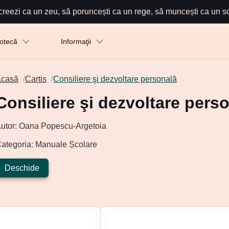
creezi ca un zeu, să poruncești ca un rege, să muncești ca un sc
iotecă
Informaţii
casă
/
Cartis
/
Consiliere şi dezvoltare personală
Consiliere şi dezvoltare pers
utor: Oana Popescu-Argetoia
ategoria: Manuale Școlare
Deschide