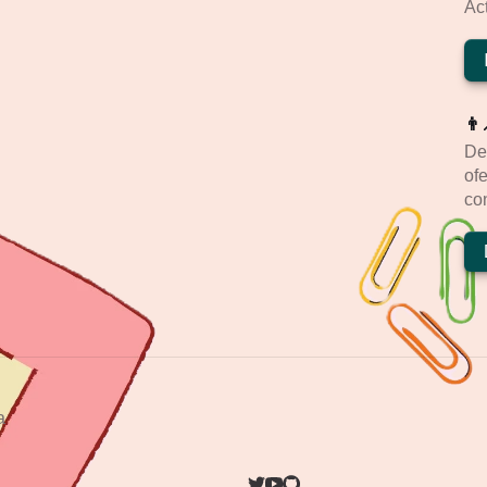
Act
👨
De
ofe
con
a