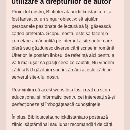
utilizare a drepturilor de autor
Proiectul nostru, Bibliotecalaunclickdistanta.ro, a
fost lansat cu un singur obiectiv: să ajutăm
persoanele pasionate de lectură să îşi găsească
cartea preferată. Scopul nostru este să facem o
cercetare amănunțită pe internet a site-urilor care
oferă sau găzduiesc diverse cărți scrise în română.
Ulterior, le postăm link+ul de referinţă aici pentru a
vă fi mai ușor să găsiți ceea ce căutați. Nu vindem
cărți și NU găzduim sau încărcăm aceste cărți pe
serverul site-ului nostru.
Reamintim că acest website a fost creat cu scop
educațional și informativ, pentru cei interesați să-și
perfecționeze și îmbogățească cunoștințele!
În plus, Bibliotecalaunclickdistanta.ro postează
zilnic, săptămânal sau lunar recomandări de cărți,